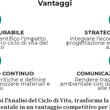
Vantaggi
URABILE
STRATEG
entifico l'impatto
Integrare l'eco
o ciclo di vita del
progettazione e
to
a
 CONTINUO
COMUNICAZ
critiche e definire
Rendere tra
mizzare materiali e
ambientale con dat
si
alle
i l'Analisi del Ciclo di Vita, trasforma l
ntale in un vantaggio competitivo per 