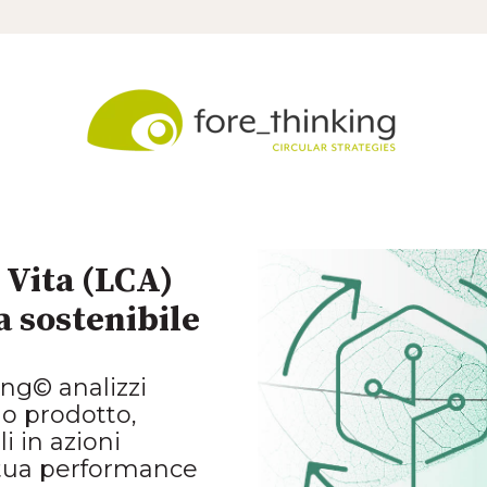
i Vita (LCA)
a sostenibile
ing©
analizzi
tuo prodotto,
i in azioni
a tua performance