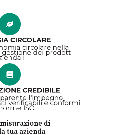
IA CIRCOLARE
nomia circolare nella
 gestione dei prodotti
ziendali
IONE CREDIBILE
sparente l'impegno
i verificabili e conformi
 norme ISO
a misurazione di
la tua azienda