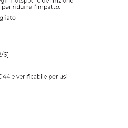
gli “hotspot” e definizione
 per ridurre l’impatto.
gliato
2/S)
044 e verificabile per usi